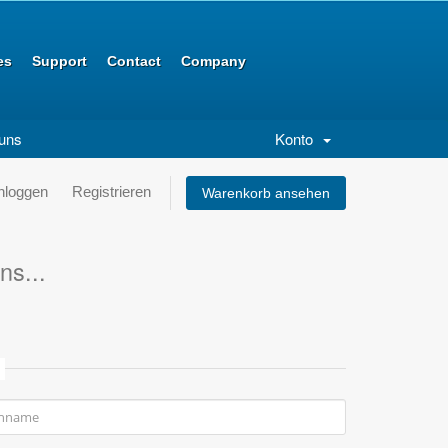
es
Support
Contact
Company
 uns
Konto
nloggen
Registrieren
Warenkorb ansehen
ns...