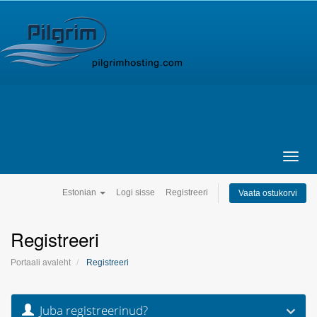
ome
Hosting
Pro Services
Support
Contact
Company
Toggl
navig
Estonian
Logi sisse
Registreeri
Vaata ostukorvi
Registreeri
Portaali avaleht
Registreeri
Juba registreerinud?